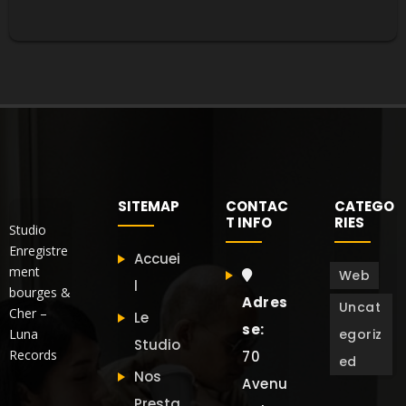
SITEMAP
CONTAC
CATEGO
T INFO
RIES
Studio
Enregistre
Accuei
ment
Web
l
bourges &
Adres
Uncat
Cher –
Le
se:
Luna
egoriz
Studio
Records
70
ed
Nos
Avenu
Presta