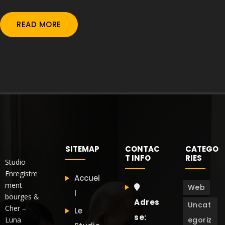
READ MORE
SITEMAP
CONTAC
CATEGO
T INFO
RIES
Studio
Enregistre
Accuei
ment
Web
l
bourges &
Adres
Uncat
Cher –
Le
se:
Luna
egoriz