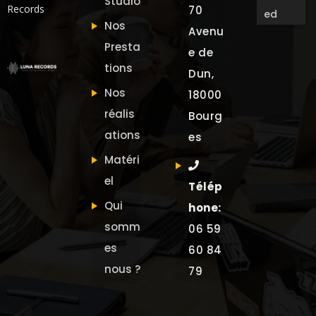
Studio
Records
70
ed
Nos
Avenu
Presta
e de
tions
Dun,
Nos
18000
réalis
Bourg
ations
es
Matéri
el
Télép
Qui
hone:
somm
06 59
es
60 84
nous ?
79