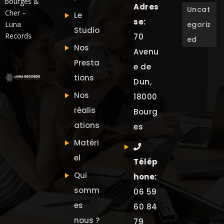
bourges &
Adres
Uncat
Cher –
Le
se:
Luna
egoriz
Studio
Records
70
ed
Nos
Avenu
Presta
e de
tions
Dun,
Nos
18000
réalis
Bourg
ations
es
Matéri
el
Télép
Qui
hone:
somm
06 59
es
60 84
nous ?
79