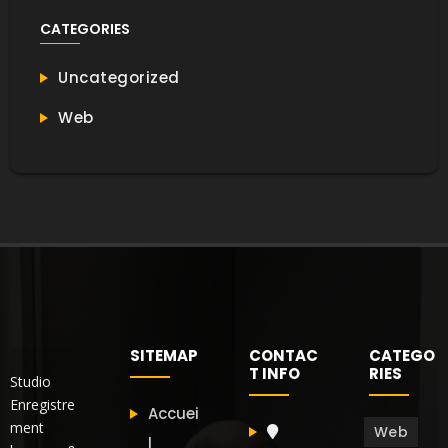
CATEGORIES
Uncategorized
Web
SITEMAP
CONTAC
CATEGO
T INFO
RIES
Studio
Enregistre
Accuei
ment
Web
l