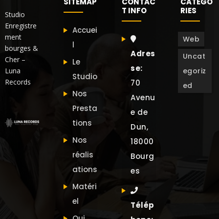
SITEMAP
CONTAC
CATEGO
T INFO
RIES
Studio
Enregistre
Accuei
ment
Web
l
bourges &
Adres
Uncat
Cher –
Le
se:
Luna
egoriz
Studio
Records
70
ed
Nos
Avenu
Presta
e de
tions
Dun,
Nos
18000
réalis
Bourg
ations
es
Matéri
el
Télép
Qui