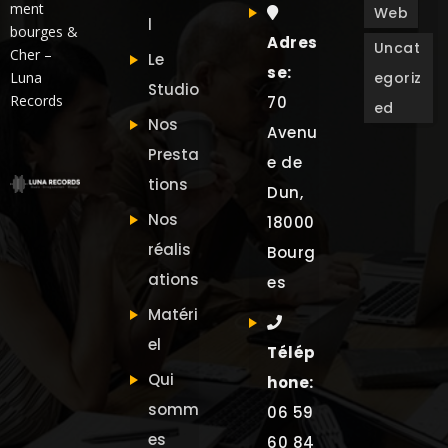
ment
Web
l
bourges &
Adres
Uncat
Cher –
Le
se:
Luna
egoriz
Studio
Records
70
ed
Nos
Avenu
Presta
e de
tions
Dun,
Nos
18000
réalis
Bourg
ations
es
Matéri
el
Télép
Qui
hone:
somm
06 59
es
60 84