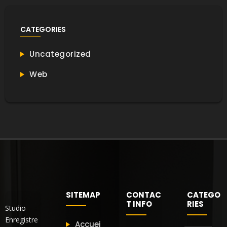
CATEGORIES
Uncategorized
Web
SITEMAP
CONTAC
CATEGO
T INFO
RIES
Studio
Enregistre
Accuei