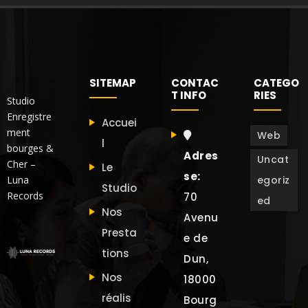
SITEMAP
CONTAC
CATEGO
T INFO
RIES
Studio
Enregistre
Accuei
ment
Web
l
bourges &
Adres
Uncat
Cher –
Le
se:
Luna
egoriz
Studio
Records
70
ed
Nos
Avenu
Presta
e de
tions
Dun,
Nos
18000
réalis
Bourg