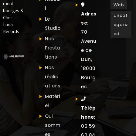
ment
Web
l
bourges &
Adres
Uncat
Cher –
Le
se:
Luna
egoriz
Studio
Records
70
ed
Nos
Avenu
Presta
e de
tions
Dun,
Nos
18000
réalis
Bourg
ations
es
Matéri
el
Télép
Qui
hone:
somm
06 59
es
60 84