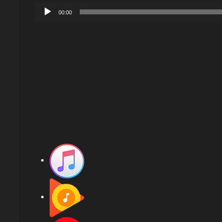
u
e
L
d
00:00
u
e
i
r
c
o
a
t
u
e
d
u
i
r
o
a
u
d
i
o