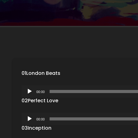
01
London Beats
L
00:00
e
02
Perfect Love
c
t
e
L
00:00
u
e
r
03
Inception
c
a
t