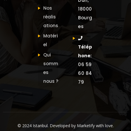
Dun,
Nos
18000
réalis
Bourg
ations
es
Matéri
el
Télép
Qui
hone:
somm
06 59
es
60 84
nous ?
79
© 2024 Istanbul. Developed by
Marketify
with love.