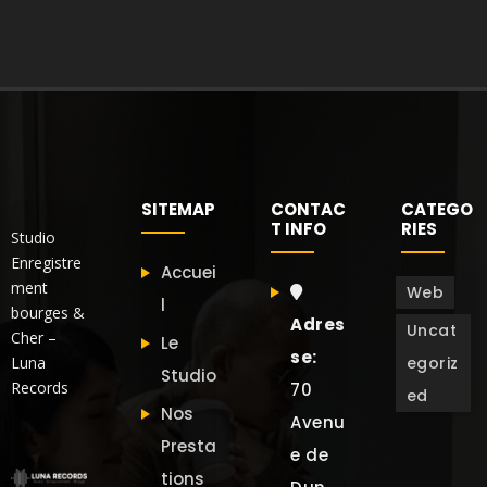
SITEMAP
CONTAC
CATEGO
T INFO
RIES
Studio
Enregistre
Accuei
ment
Web
l
bourges &
Adres
Uncat
Cher –
Le
se:
Luna
egoriz
Studio
Records
70
ed
Nos
Avenu
Presta
e de
tions