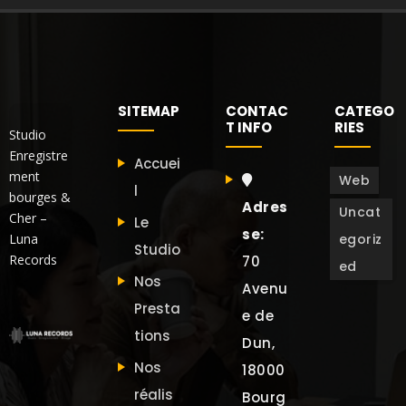
SITEMAP
CONTAC
CATEGO
T INFO
RIES
Studio
Enregistre
Accuei
ment
Web
l
bourges &
Adres
Uncat
Cher –
Le
se:
Luna
egoriz
Studio
Records
70
ed
Nos
Avenu
Presta
e de
tions
Dun,
Nos
18000
réalis
Bourg