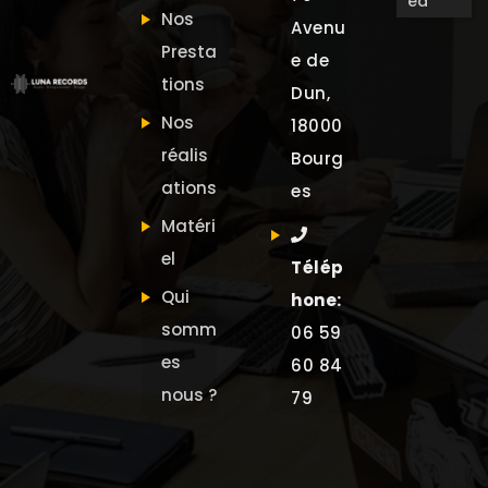
ed
Nos
Avenu
Presta
e de
tions
Dun,
Nos
18000
réalis
Bourg
ations
es
Matéri
el
Télép
Qui
hone:
somm
06 59
es
60 84
nous ?
79