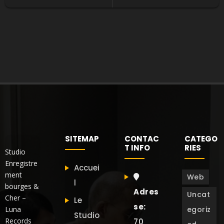
SITEMAP
CONTAC
CATEGO
T INFO
RIES
Studio
Enregistre
Accuei
ment
Web
l
bourges &
Adres
Uncat
Cher –
Le
se:
Luna
egoriz
Studio
Records
70